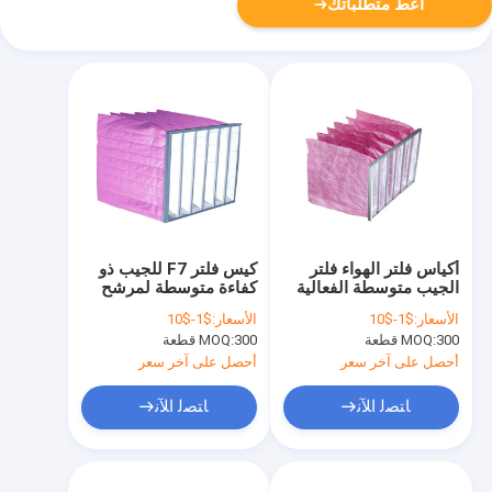
أعط متطلباتك
أكياس فلتر الهواء فلتر
كيس فلتر F7 للجيب ذو
الجيب متوسطة الفعالية
كفاءة متوسطة لمرشح
ذات الفعالية المتوسطة
هواء HVAC Cleani
الأسعار:
$1-$10
الأسعار:
$1-$10
F7.0
300 قطعة
MOQ:
300 قطعة
MOQ:
أحصل على آخر سعر
أحصل على آخر سعر
ﺎﺘﺼﻟ ﺍﻶﻧ
ﺎﺘﺼﻟ ﺍﻶﻧ