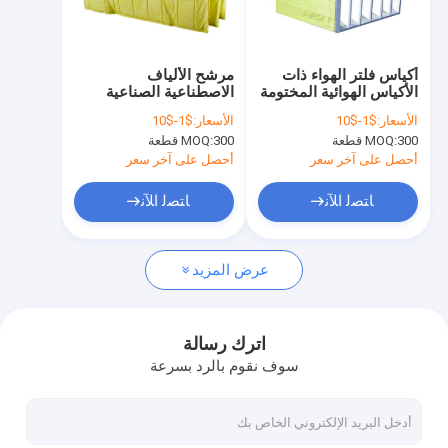
جولة في المعمل
ضبط الجودة
أكياس فلتر الهواء ذات
مرشح الألياف
الأكياس الهوائية المختومة
الاصطناعية الصناعية
اتصل بنا
بالذوبان الساخن G4 F5
متوسطة الكفاءة F9
الأسعار:
$1-$10
الأسعار:
$1-$10
أقمشة غير منسوجة
300 قطعة
MOQ:
300 قطعة
MOQ:
طلب اقتباس
أحصل على آخر سعر
أحصل على آخر سعر
ﺎﺘﺼﻟ ﺍﻶﻧ
ﺎﺘﺼﻟ ﺍﻶﻧ
أكياس تصفية الغبار
عرض المزيد
أكياس تصفية السائل
أكياس فلتر الهواء
اترك رسالة
سوف نقوم بالرد بسرعة
ورأى إبرة القماش تصفية
تصفية الصحافة القماش