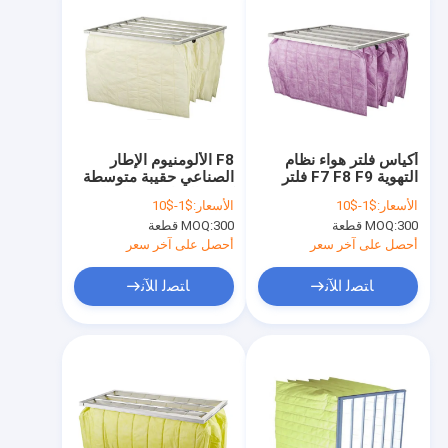
أكياس فلتر هواء نظام
F8 الألومنيوم الإطار
التهوية F7 F8 F9 فلتر
الصناعي حقيبة متوسطة
هواء كيس صناعي
كيس الهواء فلتر الهواء
الأسعار:
$1-$10
الأسعار:
$1-$10
لجمع الغبار
300 قطعة
MOQ:
300 قطعة
MOQ:
أحصل على آخر سعر
أحصل على آخر سعر
ﺎﺘﺼﻟ ﺍﻶﻧ
ﺎﺘﺼﻟ ﺍﻶﻧ
منزل
المنتجات
حول بنا