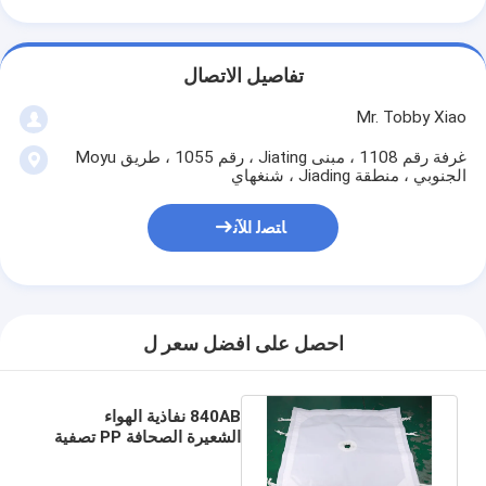
تفاصيل الاتصال
Mr. Tobby Xiao
غرفة رقم 1108 ، مبنى Jiating ، رقم 1055 ، طريق Moyu
الجنوبي ، منطقة Jiading ، شنغهاي
ﺎﺘﺼﻟ ﺍﻶﻧ
احصل على افضل سعر ل
840AB نفاذية الهواء
الشعيرة الصحافة PP تصفية
القماش حمض القلويات
المقاومة