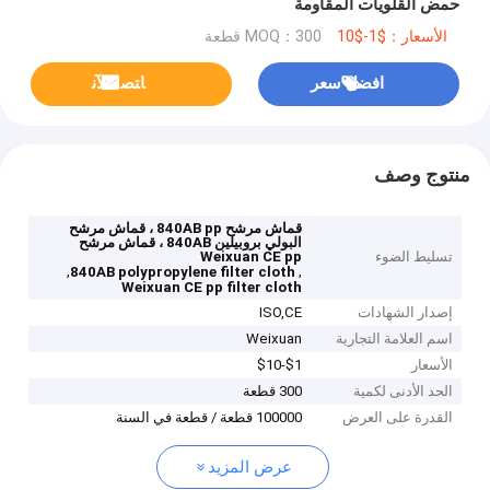
حمض القلويات المقاومة
الأسعار：$1-$10
MOQ：300 قطعة
افضل سعر
ﺎﺘﺼﻟ ﺍﻶﻧ
منتوج وصف
قماش مرشح 840AB pp ، قماش مرشح
البولي بروبيلين 840AB ، قماش مرشح
تسليط الضوء
Weixuan CE pp
,
,
840AB polypropylene filter cloth
Weixuan CE pp filter cloth
إصدار الشهادات
ISO,CE
اسم العلامة التجارية
Weixuan
الأسعار
$1-$10
الحد الأدنى لكمية
300 قطعة
القدرة على العرض
100000 قطعة / قطعة في السنة
عرض المزيد