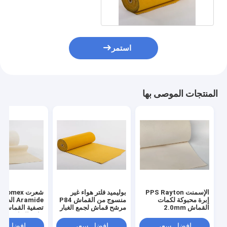
استمر
المنتجات الموصى بها
الإسمنت PPS Rayton
بوليميد فلتر هواء غير
شعرت Nomex
إبرة محبوكة لكمات
منسوج من القماش P84
Aramide ا
القماش 2.0mm
مرشح قماش لجمع الغبار
تصفية القماش ل
جامع الغبار
افضل سعر
افضل سعر
افضل سع