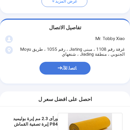
عرض المزيد
تفاصيل الاتصال
Mr. Tobby Xiao
غرفة رقم 1108 ، مبنى Jiating ، رقم 1055 ، طريق Moyu
الجنوبي ، منطقة Jiading ، شنغهاي
ﺎﺘﺼﻟ ﺍﻶﻧ
احصل على افضل سعر ل
ورأى 2.3 مم إبرة بوليميد
P84 إبرة تصفية القماش
غير المنسوجة