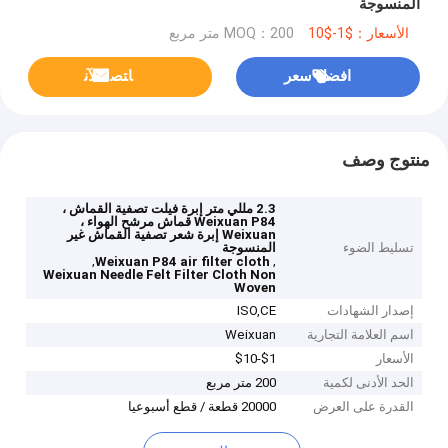
المنسوجة
الأسعار：$1-$10
MOQ：200 متر مربع
افضل سعر
ﺎﺘﺼﻟ ﺍﻶﻧ
منتوج وصف
2.3 مللي متر إبرة فيلت تصفية القماش ،
Weixuan P84 قماش مرشح الهواء ،
Weixuan إبرة شعر تصفية القماش غير
تسليط الضوء
المنسوجة
,
,
Weixuan P84 air filter cloth
Weixuan Needle Felt Filter Cloth Non
Woven
إصدار الشهادات
ISO,CE
اسم العلامة التجارية
Weixuan
الأسعار
$1-$10
الحد الأدنى لكمية
200 متر مربع
القدرة على العرض
20000 قطعة / قطع أسبوعيا