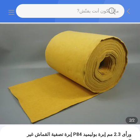
2
/
2
ورأى 2.3 مم إبرة بوليميد P84 إبرة تصفية القماش غير