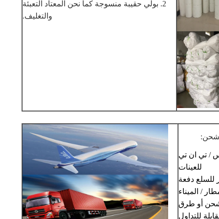
2. بولي حقيبة منسوجة كما نحن المعتاد التعبئة
والتغليف.
حن:
س / تي ان تي
للعينات
 للسلع دفعة
الشحن أو طرق
ابلة للتداول