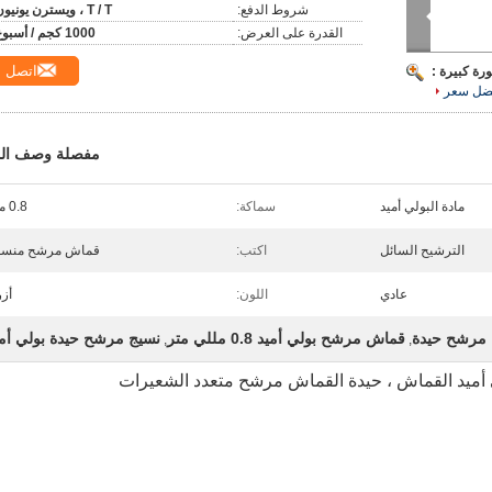
شروط الدفع:
T / T ، ويسترن يونيون
القدرة على العرض:
1000 كجم / أسبوع
اتصل
رة كبيرة :
ضل سعر
مفصلة وصف الم
مادة البولي أميد
سماكة:
0.8 ملم
الترشيح السائل
اكتب:
قماش مرشح منسو
عادي
اللون:
أز
قماش مرشح بولي أميد 0.8 مللي متر
نسيج مرشح حيدة بولي أمي
,
,
لي أميد القماش ، حيدة القماش مرشح متعدد الشعيرات