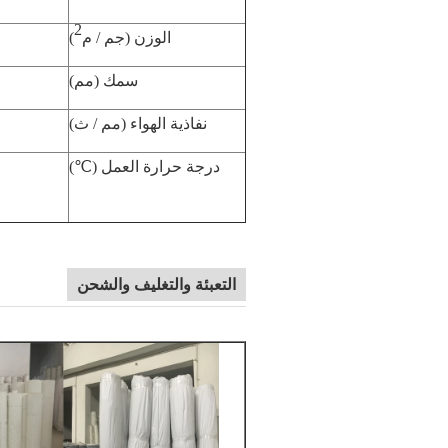
2
الوزن (جم / م
)
سمك (مم)
نفاذية الهواء (مم / ث)
درجة حرارة العمل (℃)
التعبئة والتغليف والشحن