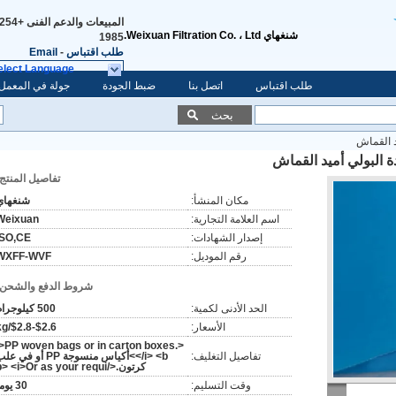
المبيعات والدعم الفنى
شنغهاي Weixuan Filtration Co. ، Ltd.
1985
طلب اقتباس
-
Email
elect Language
طلب اقتباس
اتصل بنا
ضبط الجودة
جولة في المعمل
بحث
تفاصيل المنتج:
مكان المنشأ:
شنغهاي
اسم العلامة التجارية:
Weixuan
إصدار الشهادات:
ISO,CE
رقم الموديل:
WXFF-WVF
شروط الدفع والشحن:
الحد الأدنى لكمية:
500 كيلوجرام
الأسعار:
$2.6-$2.8/kg
<i>PP woven bags or in carton boxes.
تفاصيل التغليف:
</i> <b>أكياس منسوجة PP أو في ع
كرتون.</b> <i>Or as your requi
وقت التسليم:
30 يوما