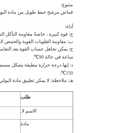
متنوع:
قماش مرشح خيط طويل من مادة البولي
أداء:
ج: قوة كبيرة ، خاصةً مقاومة التآكل الت
ب: مقاومة القلويات القوية والحمض ا
ساعة في حالة 90
℃
.
د: إنها درجة حرارة مطبقة بشكل مستمر 
℃.
150
هـ: ملاحظة: لا يمكن تطبيق مادة البولي أميد 66 في مجال الصيدلة وصناعة
طلب
الاسم لا.
مادة