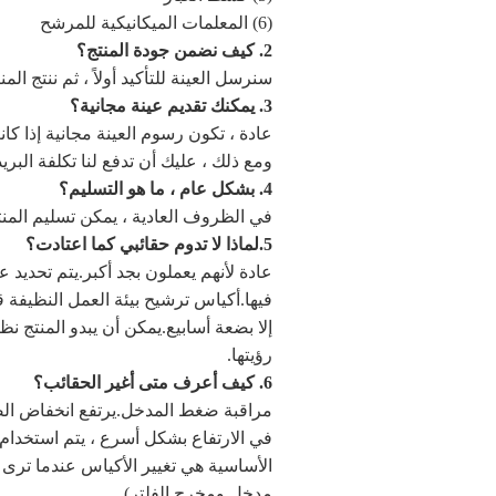
(6) المعلمات الميكانيكية للمرشح
2. كيف نضمن جودة المنتج؟
سنرسل العينة للتأكيد أولاً ، ثم ننتج الم
3. يمكنك تقديم عينة مجانية؟
عادة ، تكون رسوم العينة مجانية إذا كانت قيمت
ومع ذلك ، عليك أن تدفع لنا تكلفة البريد السريع مثل: NT
4. بشكل عام ، ما هو التسليم؟
في الظروف العادية ، يمكن تسليم المن
5.لماذا لا تدوم حقائبي كما اعتادت؟
عادة لأنهم يعملون بجد أكبر.يتم تحديد ع
فيها.أكياس ترشيح بيئة العمل النظيفة ق
إلا بضعة أسابيع.يمكن أن يبدو المنتج نظي
رؤيتها.
6. كيف أعرف متى أغير الحقائب؟
مراقبة ضغط المدخل.يرتفع انخفاض ال
في الارتفاع بشكل أسرع ، يتم استخدام 
مدخل ومخرج الفلتر).