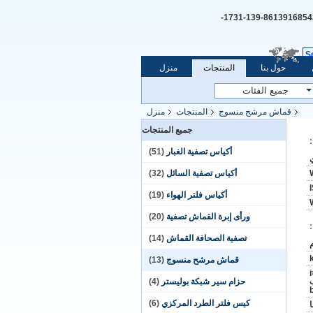
+8613916854254-139-1731-
S
حول بنا
المنتجات
منزل
قماش مرشح منسوج
المنتجات
منزل
جميع المنتجات
أكياس تصفية الغبار
(51)
أكياس تصفية السائل
(32)
أكياس فلتر الهواء
(19)
ورأى إبرة القماش تصفية
(20)
تصفية الصحافة القماش
(14)
قماش مرشح منسوج
(13)
لب
حزام سير شبكة بوليستر
(4)
كيس فلتر الطرد المركزي
(6)