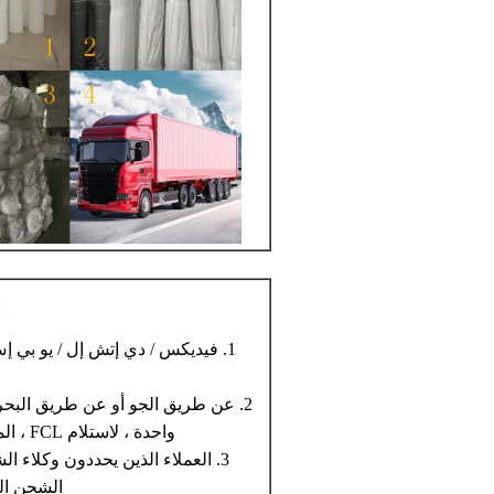
ش
1. فيديكس / دي إتش إل / يو بي إ
2. عن طريق الجو أو عن طريق البحر
واحدة ، لاستلام FCL ، المطار / الميناء
3. العملاء الذين يحددون وكلاء 
الشحن الق