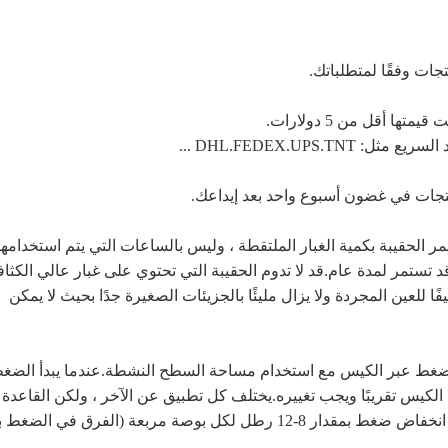
نتجات وفقًا لمتطلباتك.
ها أقل من 5 دولارات.
DHL.FEDEX.UPS.T ...
تجات في غضون أسبوع واحد بعد إيداعك.
مر الحقيبة بكمية الغبار الملتقطة ، وليس بالساعات التي يتم استخدامها
د تستمر لمدة عام.قد لا تدوم الحقيبة التي تحتوي على غبار عالي الكثاف
فًا للعين المجردة ولا يزال مليئًا بالجزيئات الصغيرة جدًا بحيث لا يمكن
ضغط عبر الكيس مع استخدام مساحة السطح النشطة.عندما يبدأ الضغ
الكيس تقريبًا ويجب تغييره.يختلف كل تطبيق عن الآخر ، ولكن القاعدة
الأساسية هي تغيير الأكياس عندما ترى انخفاض ضغط بمقدار 8-12 رطل لكل بوصة مربعة (الفرق في الض