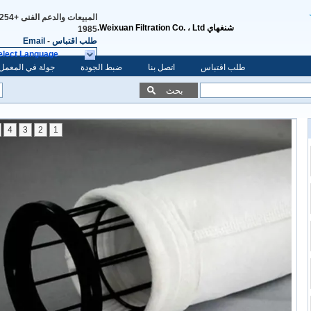
المبيعات والدعم الفنى
شنغهاي Weixuan Filtration Co. ، Ltd.
1985
طلب اقتباس
-
Email
elect Language
طلب اقتباس
اتصل بنا
ضبط الجودة
جولة في المعمل
بحث
4
3
2
1