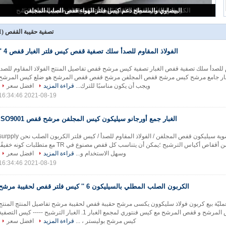
الفولاذ المقاوم للصدأ سلك تصفية قفص كيس فلتر الغبار قفص 4 "
تصفية حقيبة القفص
(11)
الفولاذ المقاوم للصدأ سلك تصفية قفص كيس فلتر الغبار قفص 4 "
وم للصدأ سلك تصفية قفص الغبار تصفية كيس مرشح قفص تفاصيل المنتج الفولاذ المقاوم للصدأ
بار جامع مرشح كيس مرشح قفص المجلفن مرشح قفص قفص المرشح هو ضلع كيس المرشح
ويجب أن يكون مناسبًا للترك...
قراءة المزيد
افضل سعر
2021-08-19 16:34:46
الغبار جمع أورجانو سيليكون كيس المجلفن مرشح قفص ISO9001
جمع الغبار العضوية سيليكون قفص المجلفن / الفولاذ المقاوم للصدأ / كيس فلتر الكربون الصلب نحن 
مجموعة كاملة من أقفاص أكياس الترشيح ؛يمكن أن يتناسب كل قفص مصنوع في TR مع متطلبات كونه خفيف
وسهل الاستخدام و...
قراءة المزيد
افضل سعر
2021-08-19 16:34:46
الكربون الصلب المطلي بالسيليكون 6 '' كيس فلتر قفص لحقيبة مرشح
عمليّة بيع كربون فولاذ سليكوون يكسى مرشح حقيبة قفص لحقيبة مرشح تفاصيل المنتج المنتج
الرئيسي: قفص المرشح و قفص المرشح مع كيس فنتوري لمجمع الغبار 1. الغبار الترشيح ----- كيس التصفي
كيس مرشح بوليستر ، ...
قراءة المزيد
افضل سعر