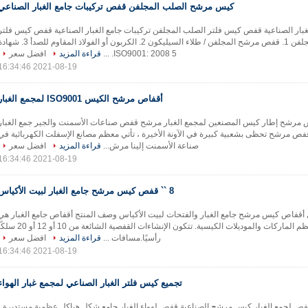
كيس مرشح الصلب المجلفن قفص تركيبات جامع الغبار الصناعي
لغبار الصناعية قفص كيس فلتر الصلب المجلفن تركيبات جامع الغبار الصناعية قفص كيس فلتر
الصلب المجلفن 1. قفص مرشح المجلفن / طلاء السيليكون 2. الكربون أو الفولاذ المقاوم للصدأ 3
ISO9001: 2008 5. ...
قراءة المزيد
افضل سعر
2021-08-19 16:34:46
أقفاص مرشح الكيس ISO9001 لمجمع الغبار
مرشح إطار كيس المصنعين لمجمع الغبار مرشح قفص صناعات الأسمنت والجير جمع الغبار
ص مرشح تحظى بشعبية كبيرة في الآونة الأخيرة ، تأتي معظم مصانع الإسفلت الكهربائية في
صناعة الأسمنت إلينا مرش...
قراءة المزيد
افضل سعر
2021-08-19 16:34:46
8 `` قفص كيس مرشح جامع الغبار لبيت الأكياس
 أقفاص كيس مرشح جامع الغبار والفتحات لبيت الأكياس وصف المنتج أقفاص جامع الغبار هي
لتناسب معظم الماركات والموديلات الكيسية. تتكون الإنشاءات القفصية الشائعة من 10 أو 12 أ
رأسيًا.مسافات ...
قراءة المزيد
افضل سعر
2021-08-19 16:34:46
تجميع كيس فلتر الغبار الصناعي لمجمع غبار الهواء
 لجمع الغبار كيس مرشح الصناعية قفص لهواء الغبار جامع شكل هياكل عظمية مستديرة ،