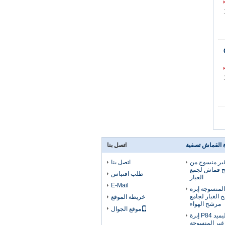
ة القماش تصفية
اتصل بنا
 غير منسوج من
اتصل بنا
P84 مرشح قماش لجمع
طلب اقتباس
الغبار
E-Mail
I غير المنسوجة إبرة
ح الغبار لجامع
خريطة الموقع
مرشح الهواء
موقع الجوال
ورأى 2.3 مم إبرة بوليميد P84 إبرة
غير المنسوجة