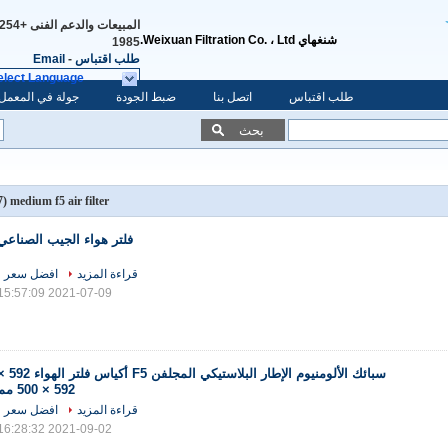
المبيعات والدعم الفنى
شنغهاي Weixuan Filtration Co. ، Ltd.
1985
طلب اقتباس
-
Email
elect Language
طلب اقتباس
اتصل بنا
ضبط الجودة
جولة في المعمل
بحث
(17)
medium f5 air filter
فلتر هواء الجيب الصناعي
قراءة المزيد
افضل سعر
2021-07-09 15:57:09
سبائك الألومنيوم الإطار البلاستيكي المجلفن F5 أكياس 
592 × 500 مم
قراءة المزيد
افضل سعر
2021-09-02 16:28:32