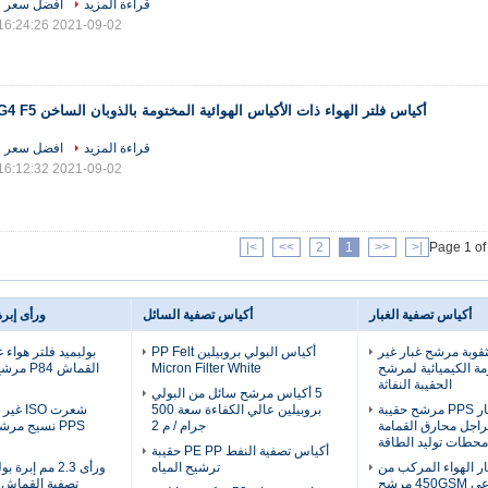
قراءة المزيد
افضل سعر
2021-09-02 16:24:26
أكياس فلتر الهواء ذات الأكياس الهوائية المختومة بالذوبان الساخن G4 F5
قراءة المزيد
افضل سعر
2021-09-02 16:12:32
>|
>>
2
1
<<
|<
Page 1 of
أكياس تصفية الغبار
أكياس تصفية السائل
ورأى إبر
ة مثقوبة مرشح غبار غير
أكياس البولي بروبيلين PP Felt
بوليميد فلتر هواء
ة الكيميائية لمرشح
Micron Filter White
القماش 
الحقيبة النفاثة
5 أكياس مرشح سائل من البولي
مرشح الغبار PPS مرشح حقيبة
بروبيلين عالي الكفاءة سعة 500
شعرت SO
راجل محارق القمامة
جرام / م 2
PPS نسيج مرش
محطات توليد الطاقة
أكياس تصفية النفط PE PP حقيبة
ار الهواء المركب من
ترشيح المياه
البازلت الصناعي 450GSM مرشح
تصفية القماش 