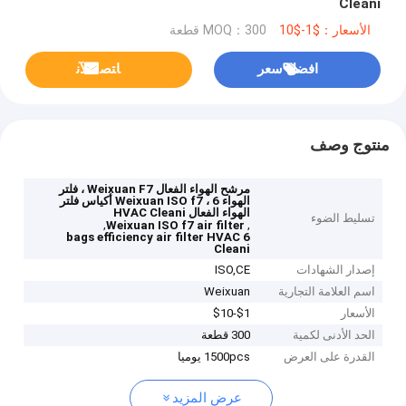
Cleani
الأسعار：$1-$10
MOQ：300 قطعة
افضل سعر
ﺎﺘﺼﻟ ﺍﻶﻧ
منتوج وصف
مرشح الهواء الفعال Weixuan F7 ، فلتر
الهواء Weixuan ISO f7 ، 6 أكياس فلتر
الهواء الفعال HVAC Cleani
تسليط الضوء
,
,
Weixuan ISO f7 air filter
6 bags efficiency air filter HVAC
Cleani
إصدار الشهادات
ISO,CE
اسم العلامة التجارية
Weixuan
الأسعار
$1-$10
الحد الأدنى لكمية
300 قطعة
القدرة على العرض
1500pcs يوميا
عرض المزيد