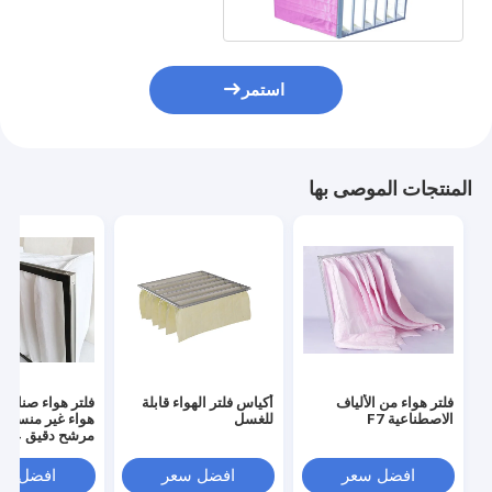
استمر
المنتجات الموصى بها
فلتر هواء من الألياف
أكياس فلتر الهواء قابلة
فلتر هواء صناعي 
الاصطناعية F7
للغسل
هواء غير منسوج
مرشح دقيق G4
افضل سعر
افضل سعر
افضل سع