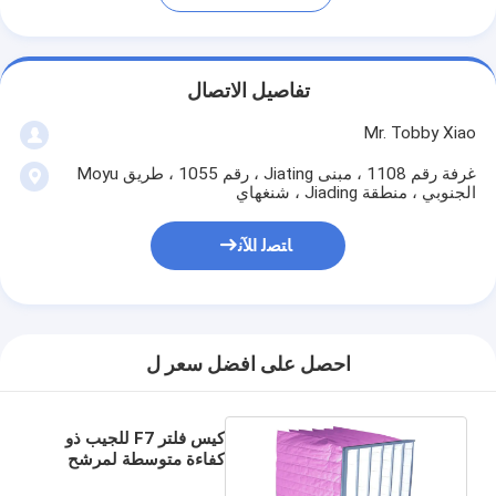
تفاصيل الاتصال
Mr. Tobby Xiao
غرفة رقم 1108 ، مبنى Jiating ، رقم 1055 ، طريق Moyu
الجنوبي ، منطقة Jiading ، شنغهاي
ﺎﺘﺼﻟ ﺍﻶﻧ
احصل على افضل سعر ل
كيس فلتر F7 للجيب ذو
كفاءة متوسطة لمرشح
هواء HVAC Cleani