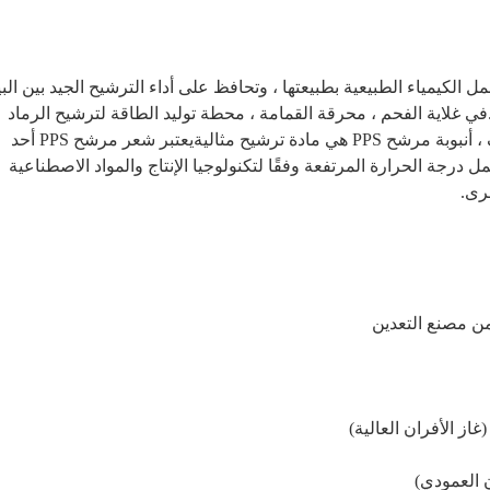
البغيضة ، وتصل إلى عمر خدمة مثالي.في غلاية الفحم ، محرقة القمامة ، محطة توليد الطاقة لترشيح الرماد 
المتطاير لماسك الغبار النبضي النظيف ، أنبوبة مرشح PPS هي مادة ترشيح مثاليةيعتبر شعر مرشح PPS أحد 
مواد الترشيح الرئيسية القادرة على تحمل درجة الحرارة المرتفعة وفقًا لتكنولوجيا الإنتاج والمواد الاصطناعية 
رى.
از الأفران العالية)
 العمودي)