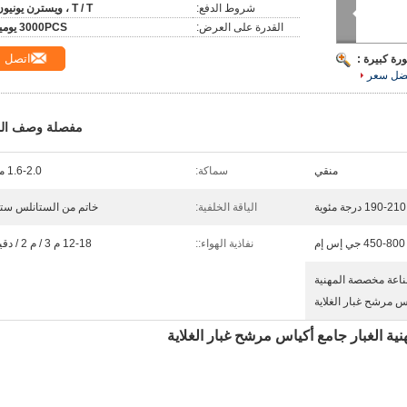
شروط الدفع:
T / T ، ويسترن يونيون
القدرة على العرض:
3000PCS يوميا
اتصل
رة كبيرة :
ضل سعر
مفصلة وصف الم
منقي
سماكة:
1.6-2.0 ملم
190-210 درجة مئوية
الياقة الخلفية:
خاتم من الستانلس ست
450-800 جي إس إم
نفاذية الهواء::
12-18 م 3 / م 2 / دقيقة
 صناعة مخصصة المهنية
اس مرشح غبار الغلاية