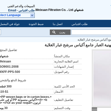
المبيعات والدعم الفنى
شنغهاي Weixuan Filtration Co. ، Ltd.
طلب اقتباس
-
Email
elect Language
طلب اقتباس
اتصل بنا
ضبط الجودة
جولة في المعمل
بحث
تفاصيل المنتج:
مكان المنشأ:
شنغهاي
اسم العلامة التجارية:
Weixuan
إصدار الشهادات:
ISO9001:2008
رقم الموديل:
WXFF-PPS-500
شروط الدفع والشحن:
الحد الأدنى لكمية:
300 قطعة
الأسعار:
$1-$10
<i>PP woven bags or in carton boxes.
تفاصيل التغليف:
</i> <b>أكياس منسوجة PP أو في ع
كرتون.</b> <i>Or as your requi
وقت التسليم:
30 يوما