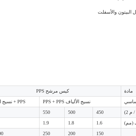
ل البيتون والأسفلت
مادة
كيس مرشح PPS
أساسي
نسيج الألياف PPS + PPS
PPS + نسيج الألياف
م 2)
450
500
550
(مم)
1.6
1.8
1.9
00
250
200
150