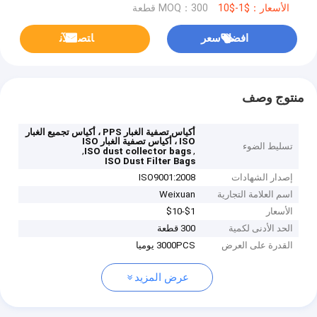
الأسعار：$1-$10
MOQ：300 قطعة
افضل سعر
ﺎﺘﺼﻟ ﺍﻶﻧ
منتوج وصف
أكياس تصفية الغبار PPS ، أكياس تجميع الغبار
ISO ، أكياس تصفية الغبار ISO
تسليط الضوء
,
,
ISO dust collector bags
ISO Dust Filter Bags
إصدار الشهادات
ISO9001:2008
اسم العلامة التجارية
Weixuan
الأسعار
$1-$10
الحد الأدنى لكمية
300 قطعة
القدرة على العرض
3000PCS يوميا
عرض المزيد