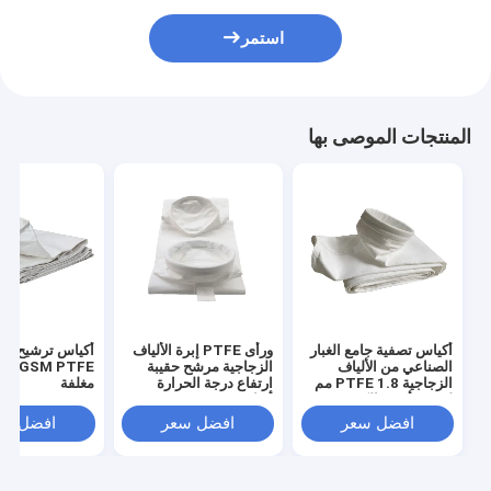
استمر
المنتجات الموصى بها
أكياس تصفية جامع الغبار
ورأى PTFE إبرة الألياف
أكياس ترشيح اله
الصناعي من الألياف
الزجاجية مرشح حقيبة
الزجاجية PTFE 1.8 مم
ارتفاع درجة الحرارة
مغلفة
لمصنع أسود الكربون
أكياس تصفية 1.8mm
افضل سعر
افضل سعر
افضل سع