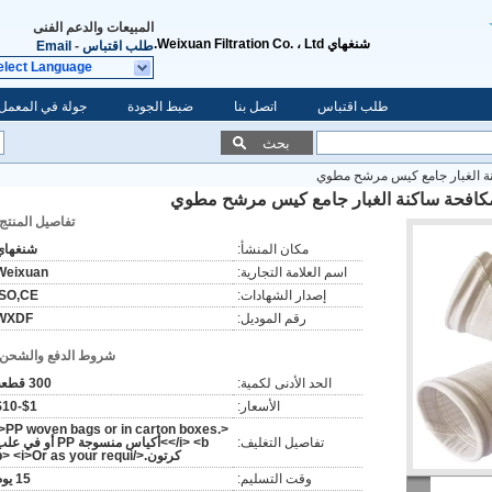
المبيعات والدعم الفنى
شنغهاي Weixuan Filtration Co. ، Ltd.
طلب اقتباس
-
Email
elect Language
طلب اقتباس
اتصل بنا
ضبط الجودة
جولة في المعمل
بحث
كنة الغبار جامع كيس مرشح مطوي
ر مكافحة ساكنة الغبار جامع كيس مرشح مطوي
تفاصيل المنتج:
مكان المنشأ:
شنغهاي
اسم العلامة التجارية:
Weixuan
إصدار الشهادات:
ISO,CE
رقم الموديل:
WXDF
شروط الدفع والشحن:
الحد الأدنى لكمية:
300 قطعة
الأسعار:
$1-$10
<i>PP woven bags or in carton boxes.
تفاصيل التغليف:
</i> <b>أكياس منسوجة PP أو في ع
كرتون.</b> <i>Or as your requi
وقت التسليم:
15 يوم