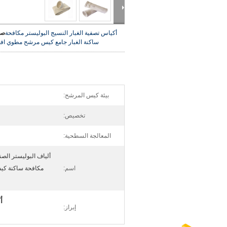
أكياس تصفية الغبار النسيج البوليستر مكافحة
صو
ساكنة الغبار جامع كيس مرشح مطوي
اف
بيئة كيس المرشح:
تخصيص:
المعالجة السطحية:
ألياف البوليستر الصن
اسم:
مكافحة ساكنة كيس
أ
إبراز: