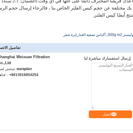
فريقنا المحترف دائمًا على حلها في أي وقت (الضمان: 1-2 سنة)
 بك مختلفة عن حجم كيس الفلتر الخاص بنا ، فالرجاء إرسال حجم الر
تج أيضًا كيس الفلتر.
,
 500g m2
أكياس تصفية الغبار إبرة شعر
تفاصيل الاتص
hanghai Weixuan Filtration
إرسال استفسارك مباشرة لنا
o.,Ltd
wangdan
اتصل شخص
+8613916854254
الهاتف :
اتصل