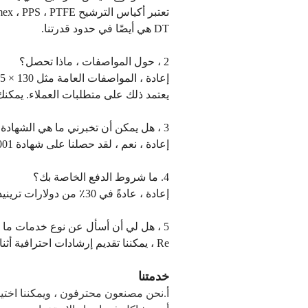
DT هي أيضًا في حدود قدرتنا.
2 ، حول المواصفات ، ماذا تحصل؟
إعادة ، المواصفات العامة مثل 130 × 2.45 م ، 150 × 4 م أو 160 × 6 م ويمكننا أيضًا تصميم مواصفات معينة لك.
يعتمد ذلك على متطلبات العملاء. يمكنك
3 ، هل يمكن أن تخبرني ما هي الشهادة التي لديك؟
إعادة ، نعم ، لقد حصلنا على شهادة ISO9001 و SGS. نولي اهتمامًا كبيرًا لجودة منتجاتنا.
4. ما شروط الدفع الخاصة بك؟
إعادة ، عادةً في 30٪ من دولارات ترينيداد وتوباغو مقدماً ورصيد 70٪ مقابل نسخة B / L.
5 ، هل لي أن أسأل عن نوع خدمات ما بعد البيع التي يمكنك تقديمها؟
Re ، يمكننا تقديم إرشادات احترافية أثناء التثبيت وخدمة التثبيت الزائدة عنك إذا لزم الأمر.
خدمتنا
أ.نحن مصنعون محترفون ، ويمكننا اختيار