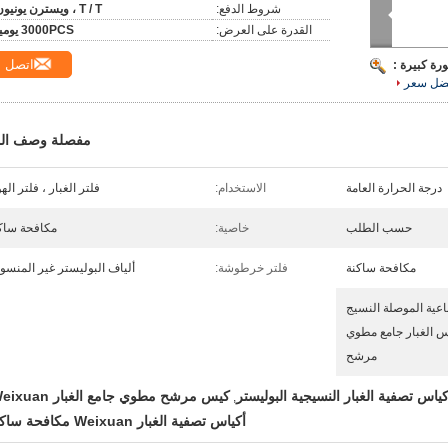
شروط الدفع:
T / T ، ويسترن يونيون
القدرة على العرض:
3000PCS يوميا
اتصل
رة كبيرة :
ضل سعر
مفصلة وصف الم
درجة الحرارة العامة
الاستخدام:
فلتر الغبار ، فلتر الهو
حسب الطلب
خاصية:
مكافحة ساك
مكافحة ساكنة
فلتر خرطوشة:
ألياف البوليستر غير المنسو
اعية الموصلة النسيج
 الغبار جامع مطوي
مرشح
كياس تصفية الغبار النسيجية البوليستر
كيس مرشح مطوي جامع الغبار Weixuan
,
أكياس تصفية الغبار Weixuan مكافحة ساكنة