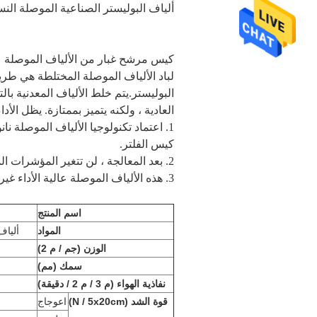
ألياف البوليستر الصناعية الموصلة ا
كيس مرشح غبار من الألياف الموصلة
البوليستر.يتم خلط الألياف المعدنية ب
العادية ، ولكنه يتميز بممتازة. يظل الأدا
1. اعتماد تكنولوجيا الألياف الموصلة 
كيس الفلتر.
2. بعد المعالجة ، لن تتغير المؤشرات المادية للنسيج ، واللمعان طبيعي ، واليد ناعمة.
3. هذه الألياف الموصلة عالية الأداء غير قابلة للذوبان في الماء ولها وظيفة طويلة الأمد ومستقرة.
اسم المنتج
المواد
ألياف
الوزن (جم / م 2)
سمك (مم)
نفاذية الهواء (م 3 / م 2 / دقيقة)
قوة الشد (N / 5x20cm)
اعوجاج