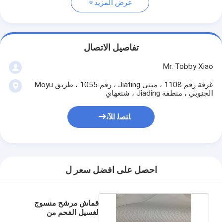
عرض المزيد
تفاصيل الاتصال
Mr. Tobby Xiao
غرفة رقم 1108 ، مبنى Jiating ، رقم 1055 ، طريق Moyu
الجنوبي ، منطقة Jiading ، شنغهاي
ﺎﺘﺼﻟ ﺍﻶﻧ
احصل على افضل سعر ل
قماش مرشح منسوج
لغسيل الفحم من
القماش 30-100 ميكرون