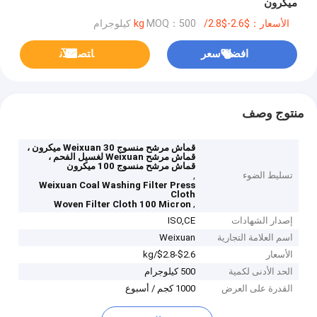
ميكرون
الأسعار：$2.6-$2.8/kg
MOQ：500 كيلوجرام
افضل سعر
ﺎﺘﺼﻟ ﺍﻶﻧ
منتوج وصف
قماش مرشح منسوج Weixuan 30 ميكرون ،
قماش مرشح Weixuan لغسيل الفحم ،
قماش مرشح منسوج 100 ميكرون
تسليط الضوء
,
Weixuan Coal Washing Filter Press
Cloth
,
Woven Filter Cloth 100 Micron
إصدار الشهادات
ISO,CE
اسم العلامة التجارية
Weixuan
الأسعار
$2.6-$2.8/kg
الحد الأدنى لكمية
500 كيلوجرام
القدرة على العرض
1000 كجم / أسبوع