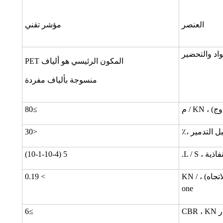
العنصر
مؤشر تقني
اد والتحضير
المكون الرئيسي هو ألياف PET
منسوجة بألياف مفردة
KN / م
≥80
ل التدمير ،٪
<30
ة ، L / S.
5 (10-1-10-4)
شد الألياف الأحادي (ثنائي الاتجاه) ، KN /
> 0.19
one
CBR
≥6