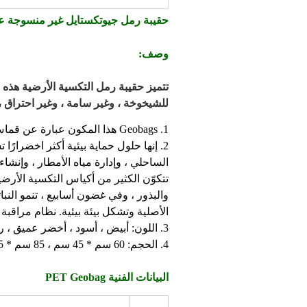
حقيبة رمل جيوتكستايل غير منسوجة عا
وصف:
تتميز حقيبة رمل التكسية الأرضية هذه 
للشيخوخة ، وغير سامة ، وغير احتراق ، وث
1. Geobags هذا المكون عبارة عن قماش غير منسوج مثقب PP أو PET.
2. إنها حلول حماية بيئية أكثر اخضرارً
الساحلي ، وإدارة مياه الأمطار ، وإنشا
تتكوّن الكثير من أكياس التكسية الأرضي
والبذور ، وفي غضون أسابيع ، تنمو الن
الأصلية وتشكل بيئة بيئية. نظام مراقبة 
3. اللون: أبيض ، أسود ، أخضر عميق ، رمادي ، إلخ
4. الحجم: 60 سم * 45 سم ، 85 سم * 45 سم ، 95 سم * 35 سم ، 103 سم * 70 سم ، 110 سم * 50 سم ، إلخ
البيانات الفنية PET Geobag