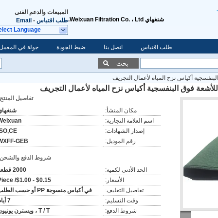
المبيعات والدعم الفنى
شنغهاي Weixuan Filtration Co. ، Ltd.
طلب اقتباس
-
Email
elect Language
طلب اقتباس
اتصل بنا
ضبط الجودة
جولة في المعمل
بحث
بنفسجية أكياس نزح المياه لأعمال التجريف
أشعة فوق البنفسجية أكياس نزح المياه لأعمال التجريف
تفاصيل المنتج:
مكان المنشأ:
شنغهاي
اسم العلامة التجارية:
Weixuan
إصدار الشهادات:
ISO,CE
رقم الموديل:
WXFF-GEB
شروط الدفع والشحن:
الحد الأدنى لكمية:
2000 قطعة
الأسعار:
$0.15 - $1.00/ Piece
تفاصيل التغليف:
في أكياس منسوجة PP أو حسب الطلب
وقت التسليم:
7 أيام
شروط الدفع:
T / T ، ويسترن يونيون