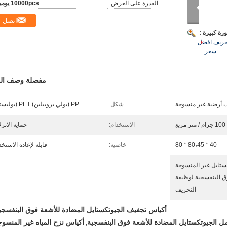
القدرة على العرض:
10000pcs يوميا
اتصل
رة كبيرة :
تجريف
افضل
سعر
مفصلة وصف الم
 أرضية غير منسوجة
شكل:
PP (بولي بروبيلين) PET (بوليستر)
م / متر مربع
الاستخدام:
حماية الانزل
40 * 80،45 * 80
خاصية:
قابلة لإعادة الاستخد
ستايل غير المنسوجة
ق البنفسجية لوظيفة
التجريف
أكياس تجفيف الجيوتكستايل المضادة للأشعة فوق البنفسجي
ل الجيوتكستايل المضادة للأشعة فوق البنفسجية
أكياس نزح المياه غير المنسو
,