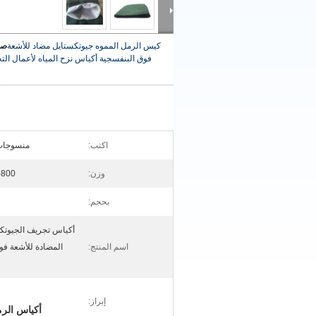
كيس الرمل المموه جيوتكستايل مضاد للأشعة
صو
فوق البنفسجية أكياس نزح المياه لأعمال ال
اكتب:
منسوجات
وزن:
100-800 جرا
بحجم:
أكياس تجريف الجيوتك
اسم المنتج:
المضادة للأشعة فو
إبراز:
أكياس الرم