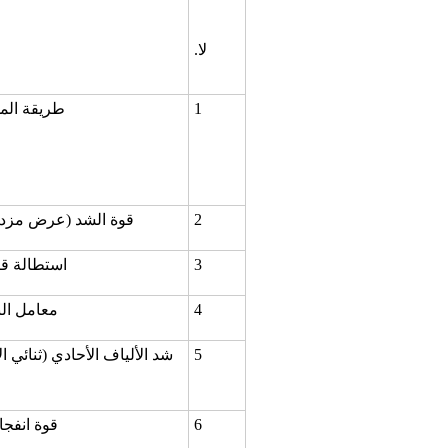
لا.
1
طريقة المو
2
قوة الشد (عرض مزدوج) ، 
3
استطالة قب
4
معامل النفاذي
5
6
قوة انفجار  ، KN