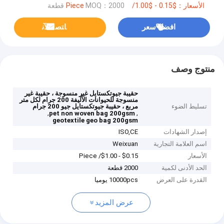
الأسعار：$0.15 - $1.00/ Piece
MOQ：2000 قطعة
افضل سعر
ﺎﺘﺼﻟ ﺍﻶﻧ
منتوج وصف
حقيبة جيوتكستايل غير منسوجة ، حقيبة غير
منسوجة للحيوانات الأليفة 200 جرام لكل متر
تسليط الضوء
مربع ، حقيبة جيوتكستايل جيو 200 جرام
,
,
pet non woven bag 200gsm
geotextile geo bag 200gsm
إصدار الشهادات
ISO,CE
اسم العلامة التجارية
Weixuan
الأسعار
$0.15 - $1.00/ Piece
الحد الأدنى لكمية
2000 قطعة
القدرة على العرض
10000pcs يوميا
عرض المزيد