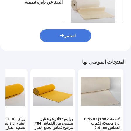
الصناعي بإبرة تصفية
القماش لترشيح جامع الغبار
استمر
المنتجات الموصى بها
الإسمنت PPS Rayton
بوليميد فلتر هواء غير
ورأى 00
إبرة محبوكة لكمات
منسوج من القماش P84
غشاء إبرة تصفي
القماش 2.0mm
مرشح قماش لجمع الغبار
تصفية الغبار إبرة