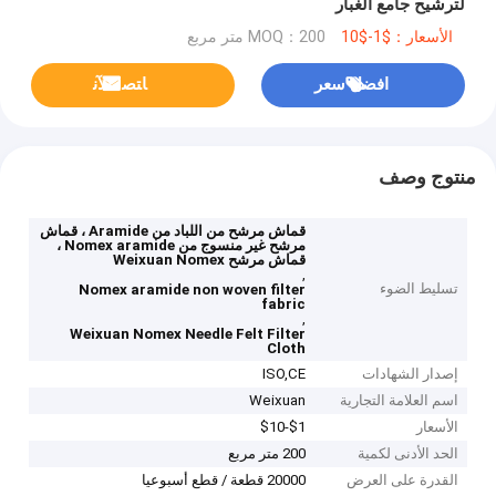
لترشيح جامع الغبار
الأسعار：$1-$10
MOQ：200 متر مربع
افضل سعر
ﺎﺘﺼﻟ ﺍﻶﻧ
منتوج وصف
قماش مرشح من اللباد من Aramide ، قماش
مرشح غير منسوج من Nomex aramide ،
قماش مرشح Weixuan Nomex
,
تسليط الضوء
Nomex aramide non woven filter
fabric
,
Weixuan Nomex Needle Felt Filter
Cloth
إصدار الشهادات
ISO,CE
اسم العلامة التجارية
Weixuan
الأسعار
$1-$10
الحد الأدنى لكمية
200 متر مربع
القدرة على العرض
20000 قطعة / قطع أسبوعيا