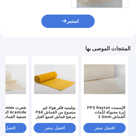
استمر
المنتجات الموصى بها
الإسمنت PPS Rayton
بوليميد فلتر هواء غير
شعرت Nomex
إبرة محبوكة لكمات
منسوج من القماش P84
Aramide ا
القماش 2.0mm
مرشح قماش لجمع الغبار
تصفية القماش ل
جامع الغبار
افضل سعر
افضل سعر
افضل سع