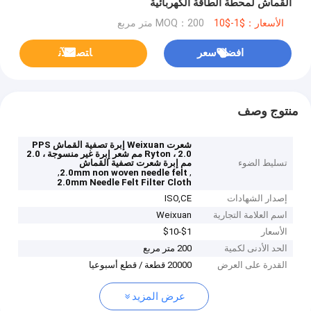
القماش لمحطة الطاقة الكهربائية
الأسعار：$1-$10
MOQ：200 متر مربع
افضل سعر
ﺎﺘﺼﻟ ﺍﻶﻧ
منتوج وصف
شعرت Weixuan إبرة تصفية القماش PPS
Ryton ، 2.0 مم شعر إبرة غير منسوجة ، 2.0
تسليط الضوء
مم إبرة شعرت تصفية القماش
,
,
2.0mm non woven needle felt
2.0mm Needle Felt Filter Cloth
إصدار الشهادات
ISO,CE
اسم العلامة التجارية
Weixuan
الأسعار
$1-$10
الحد الأدنى لكمية
200 متر مربع
القدرة على العرض
20000 قطعة / قطع أسبوعيا
عرض المزيد