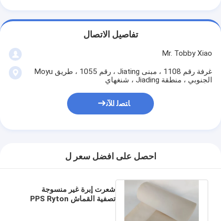
تفاصيل الاتصال
Mr. Tobby Xiao
غرفة رقم 1108 ، مبنى Jiating ، رقم 1055 ، طريق Moyu
الجنوبي ، منطقة Jiading ، شنغهاي
ﺎﺘﺼﻟ ﺍﻶﻧ
احصل على افضل سعر ل
شعرت إبرة غير منسوجة
تصفية القماش PPS Ryton
تصفية القماش لمحطة الطاقة
الكهربائية