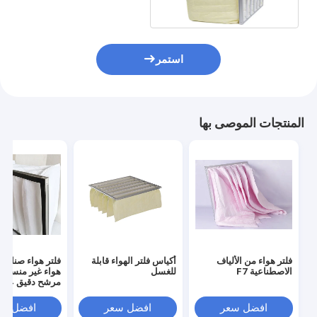
استمر
المنتجات الموصى بها
فلتر هواء من الألياف
أكياس فلتر الهواء قابلة
فلتر هواء صناعي 
الاصطناعية F7
للغسل
هواء غير منسوج
مرشح دقيق G4
افضل سعر
افضل سعر
افضل سع