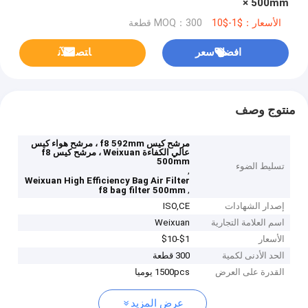
× 500mm
الأسعار：$1-$10
MOQ：300 قطعة
افضل سعر
ﺎﺘﺼﻟ ﺍﻶﻧ
منتوج وصف
مرشح كيس f8 592mm ، مرشح هواء كيس
عالي الكفاءة Weixuan ، مرشح كيس f8
500mm
تسليط الضوء
,
Weixuan High Efficiency Bag Air Filter
,
f8 bag filter 500mm
إصدار الشهادات
ISO,CE
اسم العلامة التجارية
Weixuan
الأسعار
$1-$10
الحد الأدنى لكمية
300 قطعة
القدرة على العرض
1500pcs يوميا
عرض المزيد