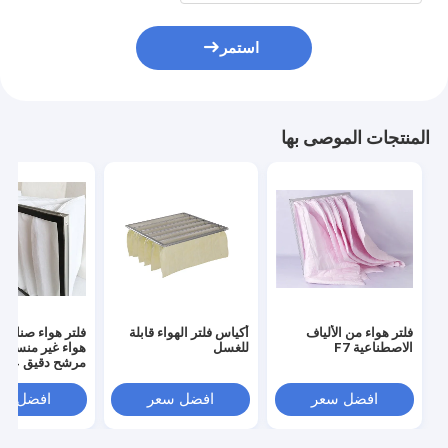
استمر
المنتجات الموصى بها
فلتر هواء من الألياف
أكياس فلتر الهواء قابلة
فلتر هواء صناعي 
الاصطناعية F7
للغسل
هواء غير منسوج
مرشح دقيق G4
افضل سعر
افضل سعر
افضل سع