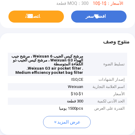
الأسعار：$1-$10
MOQ：300 قطعة
افضل سعر
ﺎﺘﺼﻟ ﺍﻶﻧ
منتوج وصف
مرشح كيس الجيب 6 Weixuan ، مرشح جيب
الهواء Weixuan G3 ، مرشح كيس الجيب ذو
تسليط الضوء
الكفاءة المتوسطة
,
,
Weixuan G3 air pocket filter
Medium efficiency pocket bag filter
إصدار الشهادات
ISO,CE
اسم العلامة التجارية
Weixuan
الأسعار
$1-$10
الحد الأدنى لكمية
300 قطعة
القدرة على العرض
1500pcs يوميا
عرض المزيد