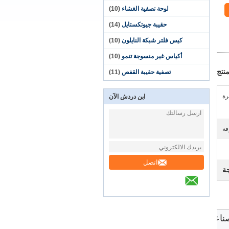
لوحة تصفية الغشاء
(10)
حقيبة جيوتكستايل
(14)
كيس فلتر شبكة النايلون
(10)
أكياس غير منسوجة تنمو
(10)
نتج
تصفية حقيبة القفص
(11)
رة
ابن دردش الآن
فة
اتصل
جة
صناعة