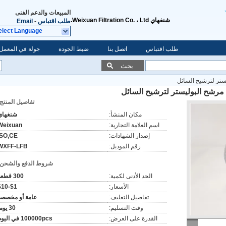
المبيعات والدعم الفنى
شنغهاي Weixuan Filtration Co. ، Ltd.
طلب اقتباس
-
Email
elect Language
طلب اقتباس
اتصل بنا
ضبط الجودة
جولة في المعمل
بحث
تفاصيل المنتج:
مكان المنشأ:
شنغهاي
اسم العلامة التجارية:
Weixuan
إصدار الشهادات:
ISO,CE
رقم الموديل:
WXFF-LFB
شروط الدفع والشحن:
الحد الأدنى لكمية:
300 قطعة
الأسعار:
$1-$10
تفاصيل التغليف:
عامة أو مخصصة
وقت التسليم:
30 يوما
القدرة على العرض:
100000pcs في اليوم