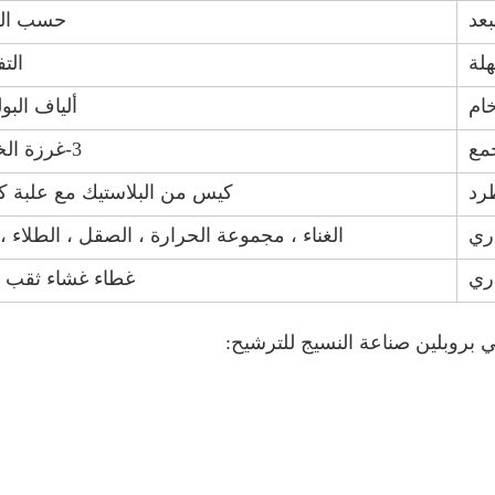
بعد
حسب ال
هلة
الت
خام
ألياف البو
مع
3-غرزة الخياطة
رد
كيس من البلاستيك مع علبة ك
اري
الغناء ، مجموعة الحرارة ، الصقل ، الطلاء ، 
ري
غطاء غشاء ثقب ال
بروبلين صناعة النسيج للترشيح: