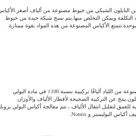
المصنوعة من هذه المواد منخفضة التكلفة ويمكن التخلص منها.يتم نسج شبكة حيدة من خيوط 
وحدة.تتمتع الأكياس المصنوعة من هذه المواد بقوة ممتازة.
تستخدم حقيبة الفلتر PP / PE المصنوعة من اللباد أليافًا تركيبية بنسبة 100٪ في مادة البولي 
بروبيلين والبوليستر ونومكس وتافلون.ينتج عن التركيبة الصحيحة لأقطار الألياف والأوزان 
أكياس البوليستر و Nomix.