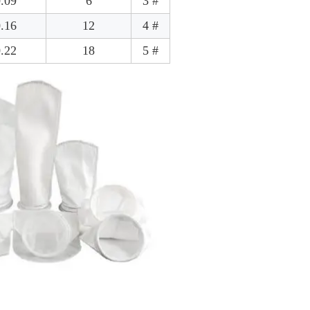
.09
6
# 3
.16
12
# 4
.22
18
# 5