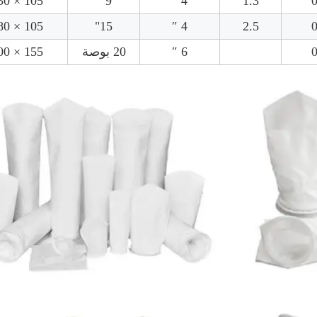
105 × 230
9 ″
4 ″
1.3
0
105 × 380
15"
4 ″
2.5
0
0
6 ″
20 بوصة
155 × 500