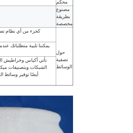
محكم
مصنوع
بطريقة
مخصصة
كجزء من أي نظام تصفي
يمكننا تلبية متطلباتك عندم
حول
تصفية
تأتي أكياس وخراطيش الفل
الوسائط
الشبكات وبتصنيفات ميكرو
أيضًا توفير وسائط ال