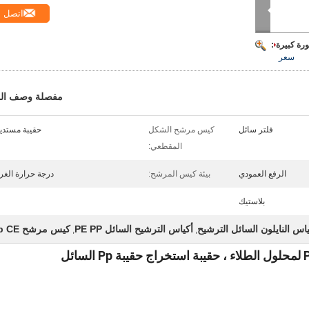
اتصل
رة كبيرة :
سعر
مفصلة وصف الم
فلتر سائل
كيس مرشح الشكل
حقيبة مستدي
المقطعي:
الرفع العمودي
بيئة كيس المرشح:
درجة حرارة الغر
بلاستيك
ياس النايلون السائل الترشيح
أكياس الترشيح السائل PE PP
كيس مرشح pp CE
,
,