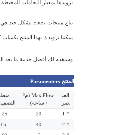
تزويدها بمعيار اللحامات المخيطة
تباع منتجات Entex بشكل جيد في الداخل والخارج ، وقد أشاد بها عملاؤنا. 
يمكننا تزويدك بهذا المنتج بكميات ك
وسنقدم لك أفضل خدمة ما بعد البيع
المنتج Paramenters
العن
Max.Flow (م³
منطق
صر
/ ساعة)
التصفية (
.25
20
# 1
0.5
40
# 2