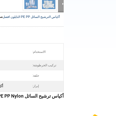
أكياس الترشيح السائل PE PP النايلون
افضل
صو
الاستخدام:
تركيب الخرطوشة:
حلقة:
أك
إبراز:
أكياس ترشيح السائل PE PP Nylon لمحلول الطلاء ، حقيبة استخراج حقيبة Pp السائل