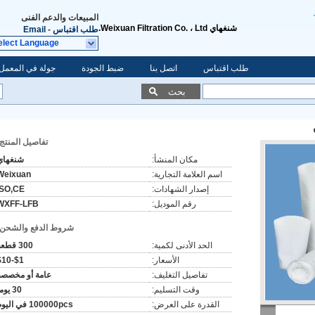
المبيعات والدعم الفنى
شنغهاي Weixuan Filtration Co. ، Ltd.
طلب اقتباس
-
Email
elect Language
طلب اقتباس
اتصل بنا
ضبط الجودة
جولة في المعمل
بحث
تفاصيل المنتج:
مكان المنشأ:
شنغهاي
اسم العلامة التجارية:
Weixuan
إصدار الشهادات:
ISO,CE
رقم الموديل:
WXFF-LFB
شروط الدفع والشحن:
الحد الأدنى لكمية:
300 قطعة
الأسعار:
$1-$10
تفاصيل التغليف:
عامة أو مخصصة
وقت التسليم:
30 يوما
القدرة على العرض:
100000pcs في اليوم