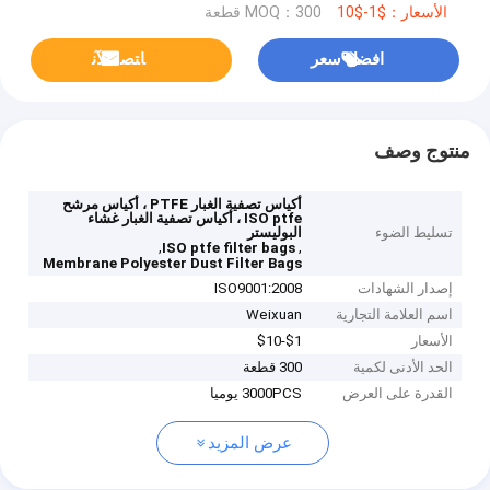
الأسعار：$1-$10
MOQ：300 قطعة
افضل سعر
ﺎﺘﺼﻟ ﺍﻶﻧ
منتوج وصف
أكياس تصفية الغبار PTFE ، أكياس مرشح
ISO ptfe ، أكياس تصفية الغبار غشاء
تسليط الضوء
البوليستر
,
,
ISO ptfe filter bags
Membrane Polyester Dust Filter Bags
إصدار الشهادات
ISO9001:2008
اسم العلامة التجارية
Weixuan
الأسعار
$1-$10
الحد الأدنى لكمية
300 قطعة
القدرة على العرض
3000PCS يوميا
عرض المزيد