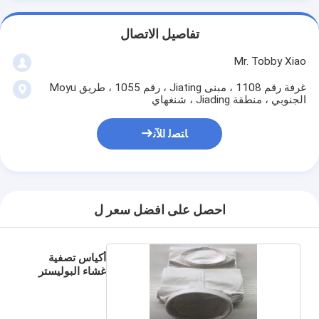
تفاصيل الاتصال
Mr. Tobby Xiao
غرفة رقم 1108 ، مبنى Jiating ، رقم 1055 ، طريق Moyu
الجنوبي ، منطقة Jiading ، شنغهاي
ﺎﺘﺼﻟ ﺍﻶﻧ
احصل على افضل سعر ل
أكياس تصفية
غشاء البوليستر
PTFE