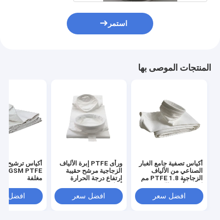
استمر
المنتجات الموصى بها
أكياس تصفية جامع الغبار
ورأى PTFE إبرة الألياف
أكياس ترشيح اله
الصناعي من الألياف
الزجاجية مرشح حقيبة
الزجاجية PTFE 1.8 مم
ارتفاع درجة الحرارة
مغلفة
لمصنع أسود الكربون
أكياس تصفية 1.8mm
افضل سعر
افضل سعر
افضل سع