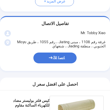
عرض المزيد
تفاصيل الاتصال
Mr. Tobby Xiao
غرفة رقم 1108 ، مبنى Jiating ، رقم 1055 ، طريق Moyu
الجنوبي ، منطقة Jiading ، شنغهاي
ﺎﺘﺼﻟ ﺍﻶﻧ
احصل على افضل سعر ل
كيس فلتر بوليستر مضاد
للكهرباء الساكنة مقاوم
للماء مقاوم للزيت