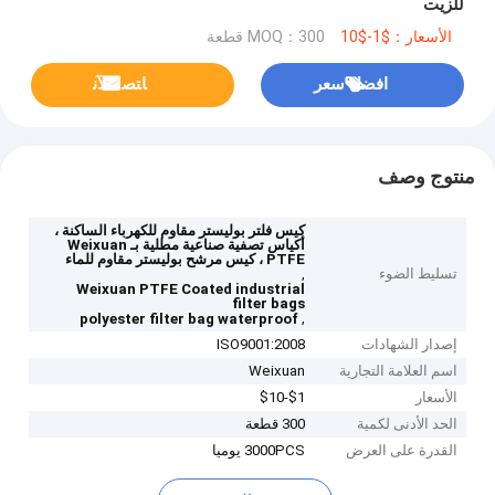
للزيت
الأسعار：$1-$10
MOQ：300 قطعة
افضل سعر
ﺎﺘﺼﻟ ﺍﻶﻧ
منتوج وصف
كيس فلتر بوليستر مقاوم للكهرباء الساكنة ،
أكياس تصفية صناعية مطلية بـ Weixuan
PTFE ، كيس مرشح بوليستر مقاوم للماء
تسليط الضوء
,
Weixuan PTFE Coated industrial
filter bags
,
polyester filter bag waterproof
إصدار الشهادات
ISO9001:2008
اسم العلامة التجارية
Weixuan
الأسعار
$1-$10
الحد الأدنى لكمية
300 قطعة
القدرة على العرض
3000PCS يوميا