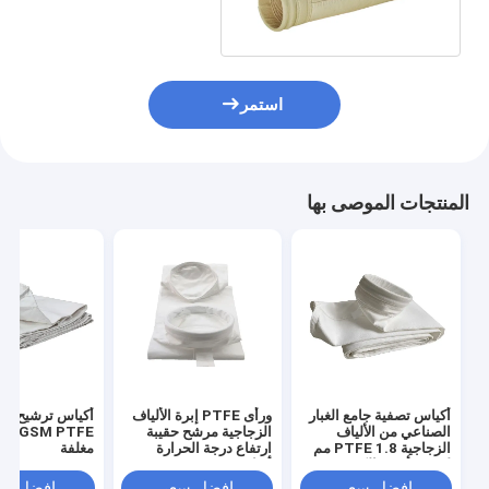
استمر
المنتجات الموصى بها
أكياس تصفية جامع الغبار
ورأى PTFE إبرة الألياف
أكياس ترشيح اله
الصناعي من الألياف
الزجاجية مرشح حقيبة
الزجاجية PTFE 1.8 مم
ارتفاع درجة الحرارة
مغلفة
لمصنع أسود الكربون
أكياس تصفية 1.8mm
افضل سعر
افضل سعر
افضل سع