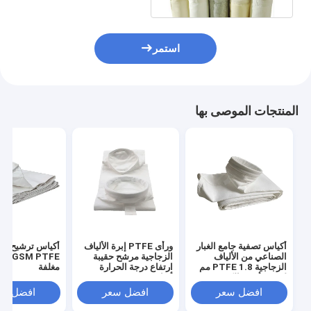
استمر
المنتجات الموصى بها
أكياس تصفية جامع الغبار
ورأى PTFE إبرة الألياف
أكياس ترشيح اله
الصناعي من الألياف
الزجاجية مرشح حقيبة
الزجاجية PTFE 1.8 مم
ارتفاع درجة الحرارة
مغلفة
لمصنع أسود الكربون
أكياس تصفية 1.8mm
افضل سعر
افضل سعر
افضل سع