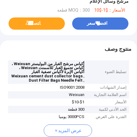
مرشح وسائل الإعلام
الأسعار：$1-$10
MOQ：300 قطعة
افضل سعر
ﺎﺘﺼﻟ ﺍﻶﻧ
منتوج وصف
أكياس مرشح الغبار من البوليستر Weixuan ،
أكياس تجميع الغبار للأسمنت Weixuan ،
تسليط الضوء
أكياس الإبرة لأكياس تصفية الغبار
,
Weixuan cement dust collector bags
,
Dust Filter Bags Needle Felt
إصدار الشهادات
ISO9001:2008
اسم العلامة التجارية
Weixuan
الأسعار
$1-$10
الحد الأدنى لكمية
300 قطعة
القدرة على العرض
3000PCS يوميا
عرض المزيد