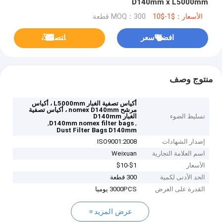
D140mm x L5000mm
الأسعار：$1-$10
MOQ：300 قطعة
افضل سعر
ﺎﺘﺼﻟ ﺍﻶﻧ
منتوج وصف
أكياس تصفية الغبار L5000mm ، أكياس
مرشح nomex D140mm ، أكياس تصفية
تسليط الضوء
الغبار D140mm
,
,
D140mm nomex filter bags
Dust Filter Bags D140mm
إصدار الشهادات
ISO9001:2008
اسم العلامة التجارية
Weixuan
الأسعار
$1-$10
الحد الأدنى لكمية
300 قطعة
القدرة على العرض
3000PCS يوميا
عرض المزيد