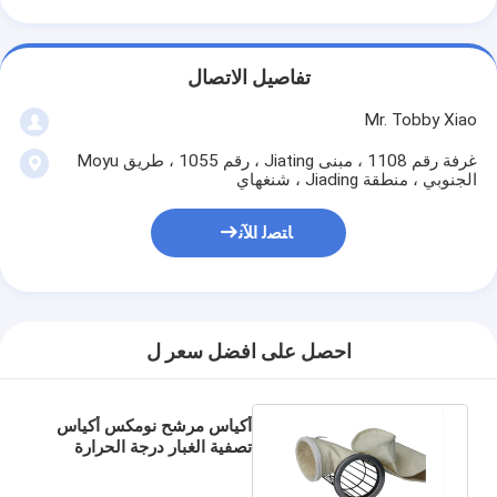
تفاصيل الاتصال
Mr. Tobby Xiao
غرفة رقم 1108 ، مبنى Jiating ، رقم 1055 ، طريق Moyu
الجنوبي ، منطقة Jiading ، شنغهاي
ﺎﺘﺼﻟ ﺍﻶﻧ
احصل على افضل سعر ل
أكياس مرشح نومكس أكياس
تصفية الغبار درجة الحرارة
العالية D140mm x
L5000mm