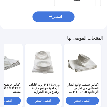
استمر
المنتجات الموصى بها
أكياس تصفية جامع الغبار
ورأى PTFE إبرة الألياف
أكياس ترشيح اله
الصناعي من الألياف
الزجاجية مرشح حقيبة
الزجاجية PTFE 1.8 مم
ارتفاع درجة الحرارة
مغلفة
لمصنع أسود الكربون
أكياس تصفية 1.8mm
افضل سعر
افضل سعر
افضل سع