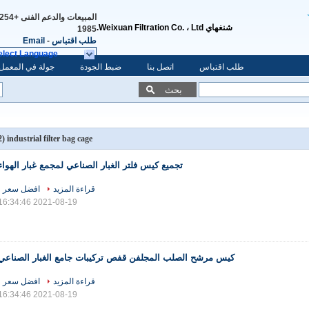
المبيعات والدعم الفنى
شنغهاي Weixuan Filtration Co. ، Ltd.
1985
طلب اقتباس
-
Email
elect Language
طلب اقتباس
اتصل بنا
ضبط الجودة
جولة في المعمل
بحث
(12)
industrial filter bag cage
تجميع كيس فلتر الغبار الصناعي لمجمع غبار الهواء
قراءة المزيد
افضل سعر
2021-08-19 16:34:46
كيس مرشح الصلب المجلفن قفص تركيبات جامع الغبار الصناعي
قراءة المزيد
افضل سعر
2021-08-19 16:34:46