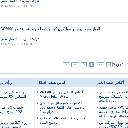
قراءة المزيد
افضل سعر
2021-08-19 16:34:46
الغبار جمع أورجانو سيليكون كيس المجلفن مرشح قفص ISO9001
قراءة المزيد
افضل سعر
2021-08-19 16:34:46
>|
>>
2
1
<<
|<
Page 1 of
أكياس تصفية الغبار
أكياس تصفية السائل
ورأى إبر
ة مثقوبة مرشح غبار غير
أكياس البولي بروبيلين PP Felt
بوليميد فلتر هواء
ة الكيميائية لمرشح
Micron Filter White
القماش 
الحقيبة النفاثة
5 أكياس مرشح سائل من البولي
مرشح الغبار PPS مرشح حقيبة
بروبيلين عالي الكفاءة سعة 500
شعرت SO
راجل محارق القمامة
جرام / م 2
PPS نسيج مرش
محطات توليد الطاقة
أكياس تصفية النفط PE PP حقيبة
ار الهواء المركب من
ترشيح المياه
البازلت الصناعي 450GSM مرشح
تصفية القماش 