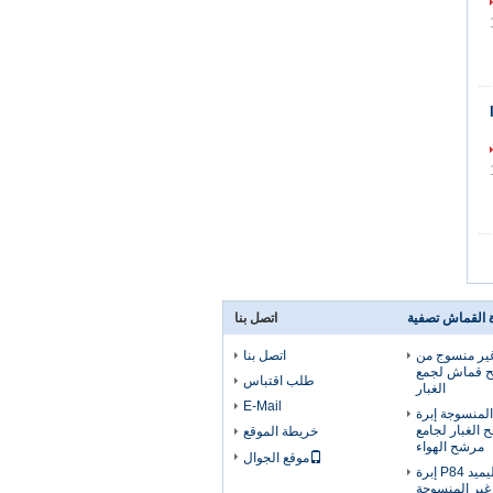
ة القماش تصفية
اتصل بنا
 غير منسوج من
اتصل بنا
P84 مرشح قماش لجمع
طلب اقتباس
الغبار
E-Mail
I غير المنسوجة إبرة
ح الغبار لجامع
خريطة الموقع
مرشح الهواء
موقع الجوال
ورأى 2.3 مم إبرة بوليميد P84 إبرة
غير المنسوجة