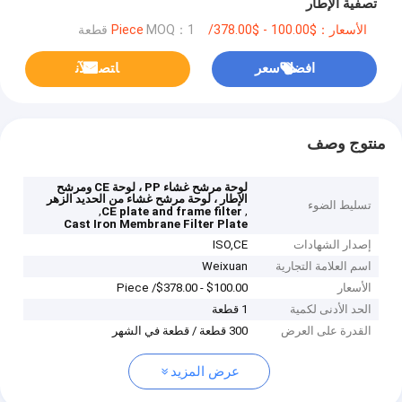
تصفية الإطار
الأسعار：$100.00 - $378.00/ Piece
MOQ：1 قطعة
افضل سعر
ﺎﺘﺼﻟ ﺍﻶﻧ
منتوج وصف
لوحة مرشح غشاء PP ، لوحة CE ومرشح
الإطار ، لوحة مرشح غشاء من الحديد الزهر
تسليط الضوء
,
,
CE plate and frame filter
Cast Iron Membrane Filter Plate
إصدار الشهادات
ISO,CE
اسم العلامة التجارية
Weixuan
الأسعار
$100.00 - $378.00/ Piece
الحد الأدنى لكمية
1 قطعة
القدرة على العرض
300 قطعة / قطعة في الشهر
عرض المزيد