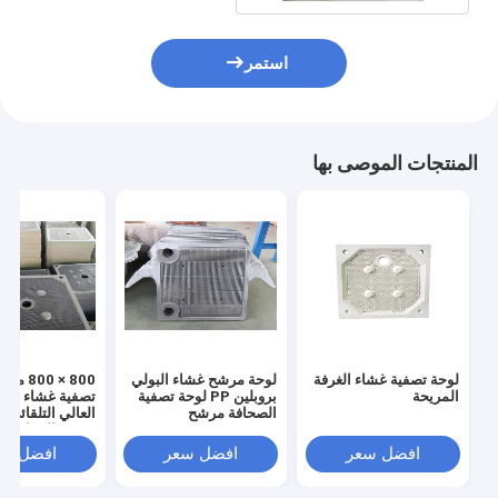
استمر
المنتجات الموصى بها
لوحة تصفية غشاء الغرفة
لوحة مرشح غشاء البولي
800 × 800
المريحة
بروبلين PP لوحة تصفية
تصفية غشاء الض
الصحافة مرشح
العالي التلقائي 
تصفية القماش
افضل سعر
افضل سعر
افضل سع