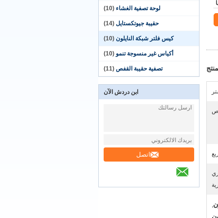
لوحة تصفية الغشاء
(10)
حقيبة جيوتكستايل
(14)
كيس فلتر شبكة النايلون
(10)
أكياس غير منسوجة تنمو
(10)
نتج
تصفية حقيبة القفص
(11)
تر
ابن دردش الآن
صص
بع
اتصل
ري
ية
,