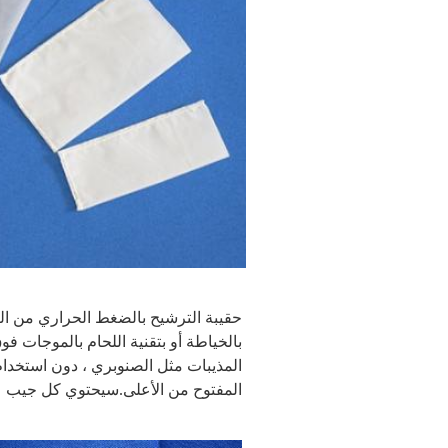
المفتوح من الأعلى.سيحتوي كل جيب على 5-8 جرام من الزهرة أو حوالي 15 جرامًا من