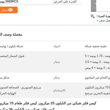
القدرة على العرض:
3000PCS يوميا
اتصل
رة كبيرة :
ضل سعر
مفصلة وصف الم
حقيبة تصفية شبكة
المواد:
شبكة نايلون / بوليس
1.25 بوصة × 3.25 بوصة ، 1.75 بوصة × 5
قبول الشعار المخ
بوصة ، 1.75 بوصة × 8 بوصة ، 2 بوصة × 3.5
شعار:
بوصة × 6 بوص
 اللحام غير الملحوم
شكل:
شكل مر
تخصيص 25 36 75120 ميكرون النايلون
مرشح الصنوبري ، الصحافة الصنوب
الاستخدام:
حقيبة التخزين مرشح
الهوائية الحرار
كيس فلتر شبكي من النايلون 25 ميكرون
كيس فلتر طعام 75 ميكرون
,
كيس فلتر شبكي من النايلون 36 ميكرون