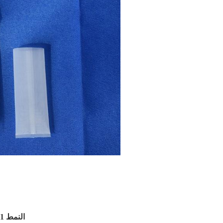
النمط 1: اللحام السلس --------- النمط الأكثر شيوعًا