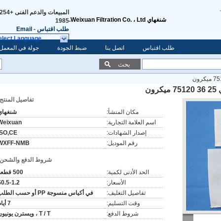
المبيعات والدعم الفنى
شنغهاي Weixuan Filtration Co. ، Ltd.
1985
طلب اقتباس
-
Email
elect Language
طلب اقتباس
اتصل بنا
ضبط الجودة
جولة في المعمل
بحث
ن
تفاصيل المنتج:
مكان المنشأ:
شنغهاي
اسم العلامة التجارية:
Weixuan
إصدار الشهادات:
ISO,CE
رقم الموديل:
WXFF-NMB
شروط الدفع والشحن:
الحد الأدنى لكمية:
500 قطعة
الأسعار:
$0.5-1.2
تفاصيل التغليف:
في أكياس منسوجة PP أو حسب الطلب
وقت التسليم:
7 أيام
شروط الدفع:
T / T ، ويسترن يونيون