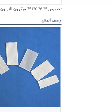
تخصيص 25 36 75120 ميكرون النايلون الصنوبري شبكة سلكية حقيبة التخزين مرشح
وصف المنتج