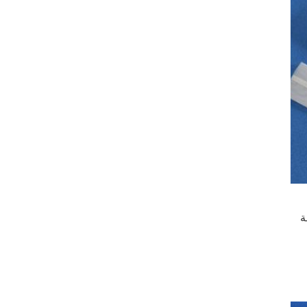
حقيبة الترشيح بالضغط الحراري من الصنوبري مصنوعة من النايلون أو شبكة البوليستر بنسبة 100٪ ، ومختومة 