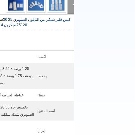
كيس فلتر شبكي من النايلون الصنوبري 25 36
صو
75120 ميكرون
اف
اكتب:
بحجم:
بوصة ، 2 
نمط:
خياطة الخياطة أو
اسم المنتج:
الصنوبري شبكة سلكية 
إبراز: