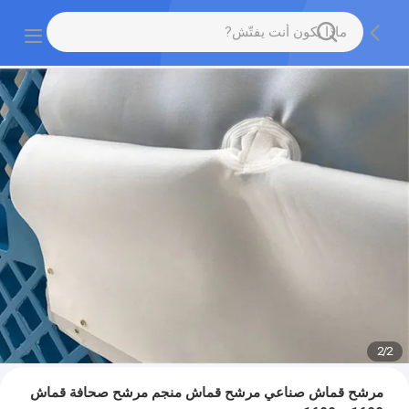
2
/
2
مرشح قماش صناعي مرشح قماش منجم مرشح صحافة قماش