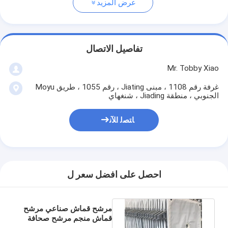
عرض المزيد
تفاصيل الاتصال
Mr. Tobby Xiao
غرفة رقم 1108 ، مبنى Jiating ، رقم 1055 ، طريق Moyu
الجنوبي ، منطقة Jiading ، شنغهاي
ﺎﺘﺼﻟ ﺍﻶﻧ
احصل على افضل سعر ل
مرشح قماش صناعي مرشح
قماش منجم مرشح صحافة
قماش 1600 × 1600 مم