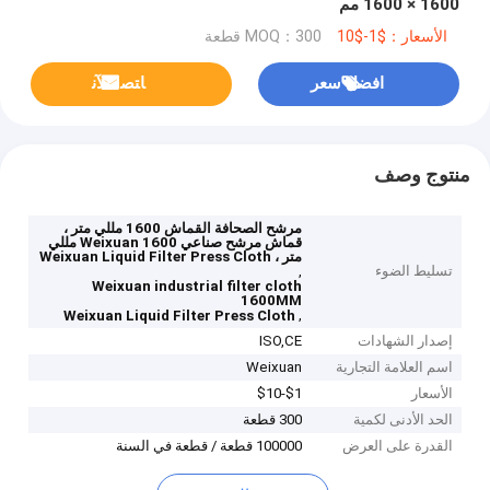
1600 × 1600 مم
الأسعار：$1-$10
MOQ：300 قطعة
افضل سعر
ﺎﺘﺼﻟ ﺍﻶﻧ
منتوج وصف
مرشح الصحافة القماش 1600 مللي متر ،
قماش مرشح صناعي Weixuan 1600 مللي
متر ، Weixuan Liquid Filter Press Cloth
تسليط الضوء
,
Weixuan industrial filter cloth
1600MM
,
Weixuan Liquid Filter Press Cloth
إصدار الشهادات
ISO,CE
اسم العلامة التجارية
Weixuan
الأسعار
$1-$10
الحد الأدنى لكمية
300 قطعة
القدرة على العرض
100000 قطعة / قطعة في السنة