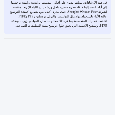
في هذه الإرشادات، نسلط الضوء على أفكار التصميم الرئيسية وكيفية ترجمتها
إلى أداء. انضم إلينا لإلقاء نظرة حصرية داخل ورشة إنتاج اللباد الإبرة المتقدمة
لشركة Shanghai Weixuan Filter، حيث سترى كيف نقوم بتصنيع أقمشة الترشيح
عالية الأداء باستخدام مواد مثل البوليستر والبولي بروبيلين وPPS وPTFE.
اكتشف عملياتنا المتخصصة بما في ذلك معالجات طارد المياه والزيوت، وطلاء
PTFE، وتصفيح الأغشية التي تخلق حلول ترشيح متينة للتطبيقات الصناعية.